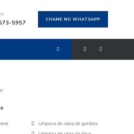
PP
CHAME NO WHATSAPP
9673-5957
os
eral
Limpeza de caixa de gordura
Limpeza de caixa da água