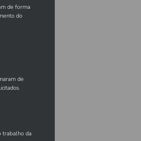
ram de forma
imento do
m
onaram de
icitados.
 trabalho da